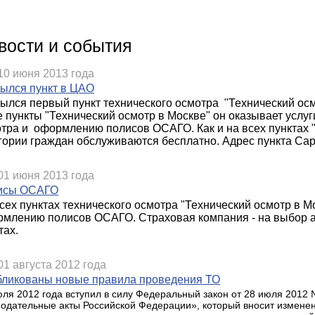
вости и события
10 июня 2013 года
ылся пункт в ЦАО
ылся первый пункт технического осмотра "Технический осм
е пункты "Технический осмотр в Москве" он оказывает усл
тра и оформлению полисов ОСАГО. Как и на всех пунктах 
гории граждан обслуживаются бесплатно. Адрес пункта
Сар
01 июня 2013 года
исы ОСАГО
сех пунктах технического осмотра "Технический осмотр в М
млению полисов ОСАГО. Страховая компания - на выбор а
тах.
01 августа 2012 года
ликованы новые правила проведения ТО
юля 2012 года вступил в силу Федеральный закон от 28 июля 2012
нодательные акты Российской Федерации», который вносит изменен