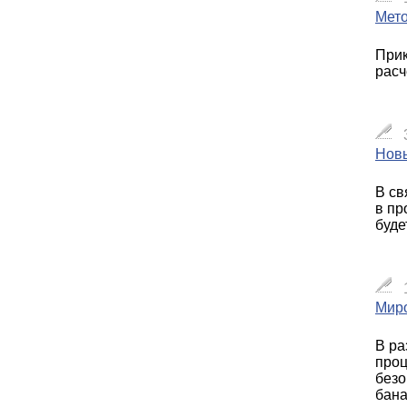
Мето
Прик
расч
Нов
В св
в пр
буде
Миро
В ра
проц
безо
бана