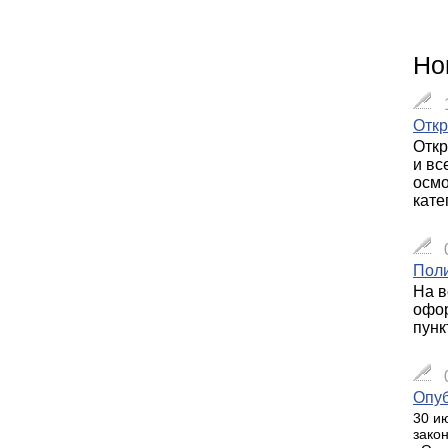
Но
Откр
Откр
и вс
осмо
кате
Пол
На в
офор
пунк
Опуб
30 и
зако