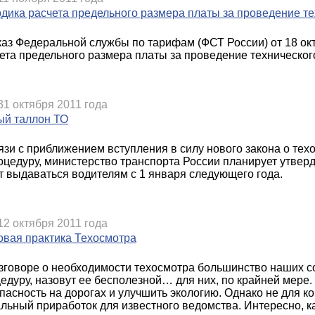
дика расчета предельного размера платы за проведение те
аз Федеральной службы по тарифам (ФСТ России) от 18 ок
ета предельного размера платы за проведение техническог
31 октября 2011 года
ый таллон ТО
язи с приближением вступления в силу нового закона о те
оцедуру, министерство транспорта России планирует утвер
т выдаваться водителям с 1 января следующего года.
12 октября 2011 года
вая практика Техосмотра
зговоре о необходимости техосмотра большинство наших со
едуру, назовут ее бесполезной… для них, по крайней мере
пасность на дорогах и улучшить экологию. Однако не для ко
льный приработок для известного ведомства. Интересно, к