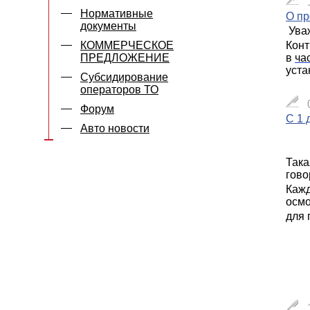
Нормативные
О пр
документы
Ува
КОММЕРЧЕСКОЕ
Конт
ПРЕДЛОЖЕНИЕ
в
ча
уста
Субсидирование
операторов ТО
Форум
С 1 
Авто новости
Така
гово
Кажд
осмо
для 