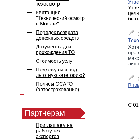
Утве
техосмотр
Утве
Квитанция
целя
"Технический осмотр
без 
в Москве"
Порядок возврата
денежных средств
Техо
Документы для
Хотя
прохождения ТО
прав
макс
Стоимость услуг
лишн
Подхожу ли я под
льготную категорию?
Полисы ОСАГО
Вним
(автострахование)
С 01
Партнерам
Приглашаем на
работу тех.
экспертов