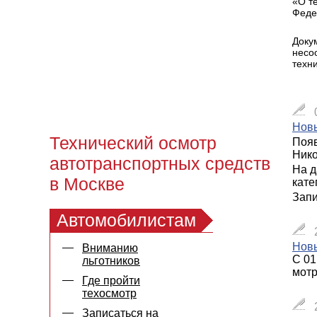
«О т
Федер
Доку
несо
техн
Новы
Технический осмотр
Появ
Нико
автотранспортных средств
На д
в Москве
кате
Запи
Автомобилистам
Новы
Вниманию
С 01
льготников
мотр
Где пройти
техосмотр
Записаться на