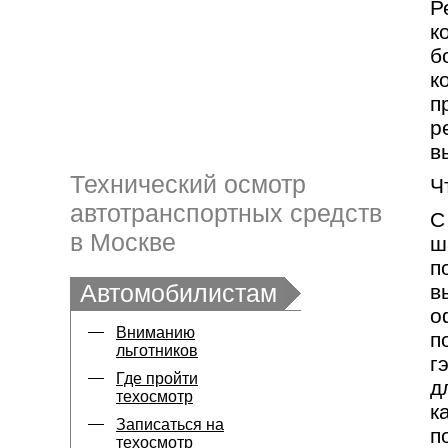
Р
к
б
к
п
р
в
Технический осмотр
Ч
автотранспортных средств
С
в Москве
ш
п
Автомобилистам
в
о
Вниманию
п
льготников
г
Где пройти
д
техосмотр
к
Записаться на
п
техосмотр