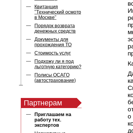
в
Квитанция
И
"Технический осмотр
р
в Москве"
п
Порядок возврата
денежных средств
м
э
Документы для
прохождения ТО
р
п
Стоимость услуг
Подхожу ли я под
К
льготную категорию?
Д
Полисы ОСАГО
к
(автострахование)
С
к
Партнерам
б
о
Приглашаем на
о
работу тех.
к
экспертов
д