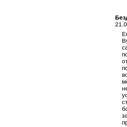
Без
21.
Е
В
с
п
о
п
в
м
н
у
с
б
з
п