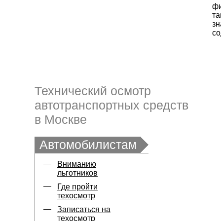
фи
та
зн
со
Технический осмотр
автотранспортных средств
в Москве
Автомобилистам
Вниманию
льготников
Где пройти
техосмотр
Записаться на
техосмотр