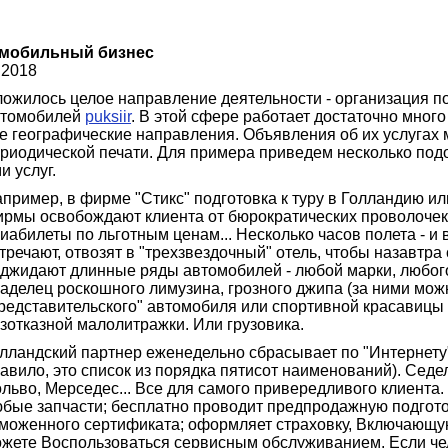
мобильный бизнес
.2018
ожилось целое направление деятельности - организация по
втомобилей
puksiir
. В этой сфере работает достаточно мног
е географические направления. Объявления об их услугах 
риодической печати. Для примера приведем несколько по
и услуг.
пример, в фирме "Стикс" подготовка к туру в Голландию и
рмы освобождают клиента от бюрократических проволочек,
иабилеты по льготным ценам... Несколько часов полета - и
тречают, отвозят в "трехзвездочный" отель, чтобы назавтра
джидают длинные ряды автомобилей - любой марки, любого цве
аделец роскошного лимузина, грозного джипа (за ними можн
редставительского" автомобиля или спортивной красавицы 
зотказной малолитражки. Или грузовика.
лландский партнер еженедельно сбрасывает по "Интернету"
авило, это список из порядка пятисот наименований). Седе
льво, Мерседес... Все для самого привередливого клиента.
бые запчасти; бесплатно проводит предпродажную подготовк
моженного сертификата; оформляет страховку, Включающую в
жете Воспользоваться сервисным обслуживанием. Если чело