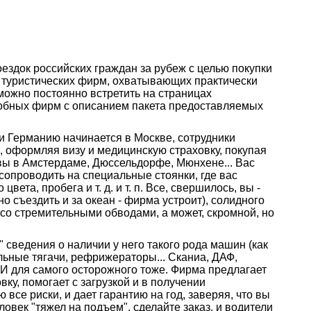
ездок российских граждан за рубеж с целью покупки
о туристических фирм, охватывающих практически
можно постоянно встретить на страницах
добных фирм с описанием пакета предоставляемых
ли Германию начинается в Москве, сотрудники
 оформляя визу и медицинскую страховку, покупая
 вы в Амстердаме, Дюссельдорфе, Мюнхене... Вас
 сопроводить на специальные стоянки, где вас
та, пробега и т. д. и т. п. Все, свершилось, вы -
о съездить и за океан - фирма устроит), солидного
со стремительными обводами, а может, скромной, но
 сведения о наличии у него такого рода машин (как
льные тягачи, рефрижераторы... Сканиа, ДАФ,
 И для самого осторожного тоже. Фирма предлагает
у, помогает с загрузкой и в получении
се риски, и дает гарантию на год, заверяя, что вы
век "тяжел на подъем", сделайте заказ, и водители