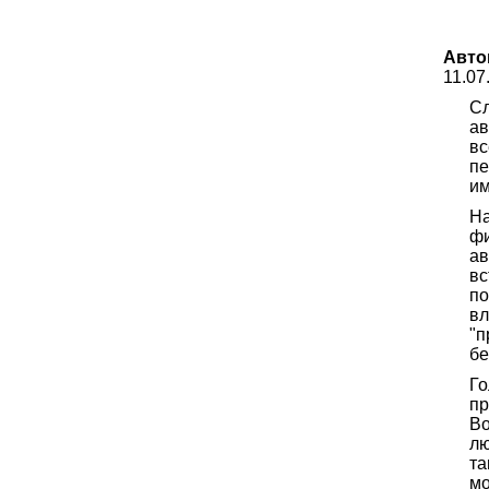
Авто
11.07
Сл
а
вс
пе
им
На
фи
ав
вс
по
вл
"п
бе
Го
пр
Во
лю
та
мо