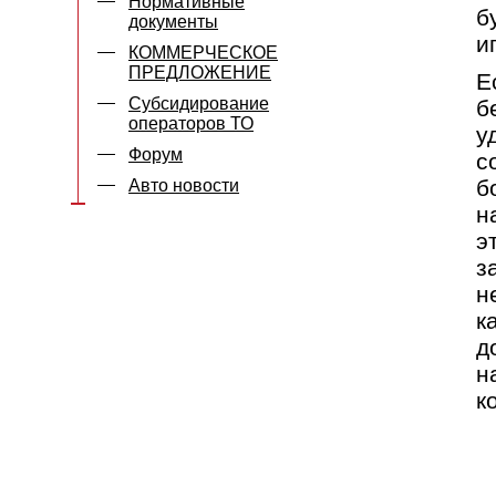
Нормативные
б
документы
и
КОММЕРЧЕСКОЕ
ПРЕДЛОЖЕНИЕ
Е
Субсидирование
б
операторов ТО
у
Форум
с
б
Авто новости
н
э
з
н
к
д
н
к