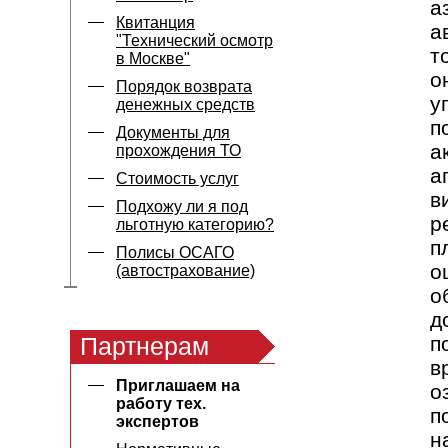
а
Квитанция
а
"Технический осмотр
т
в Москве"
о
Порядок возврата
у
денежных средств
п
Документы для
а
прохождения ТО
а
Стоимость услуг
в
Подхожу ли я под
р
льготную категорию?
п
Полисы ОСАГО
о
(автострахование)
о
д
Партнерам
п
в
Приглашаем на
о
работу тех.
п
экспертов
н