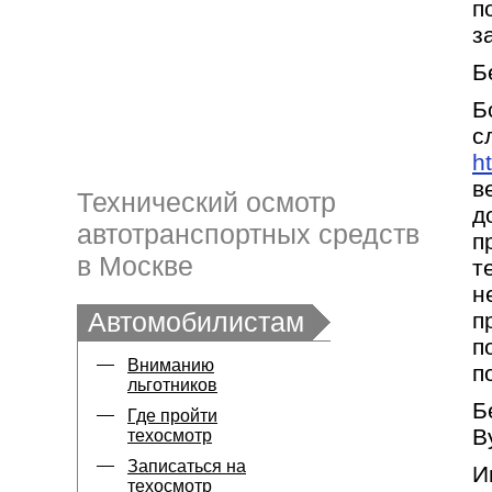
п
з
Б
Б
с
h
в
Технический осмотр
д
автотранспортных средств
п
в Москве
т
н
Автомобилистам
п
п
Вниманию
п
льготников
Б
Где пройти
В
техосмотр
Записаться на
И
техосмотр