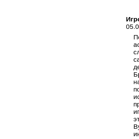
Игр
05.
П
а
с
с
д
Б
н
п
и
п
и
э
В
и