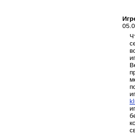
Игр
05.
Ч
с
в
и
В
п
м
п
и
k
и
б
к
с