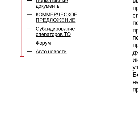
в
Нормативные
документы
п
с
КОММЕРЧЕСКОЕ
ПРЕДЛОЖЕНИЕ
п
Субсидирование
п
операторов ТО
п
Форум
п
д
Авто новости
и
у
Б
н
п