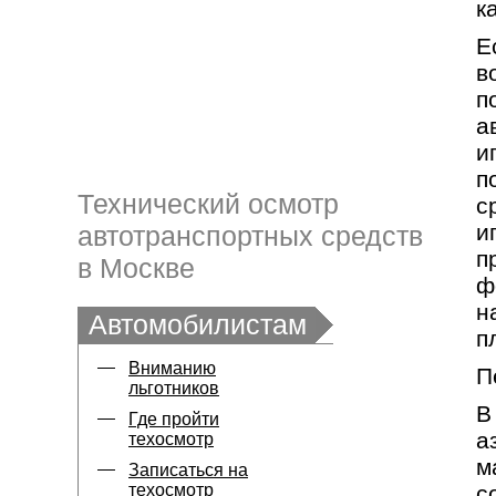
к
Е
в
п
а
и
п
Технический осмотр
с
и
автотранспортных средств
п
в Москве
ф
н
Автомобилистам
п
Вниманию
П
льготников
В
Где пройти
а
техосмотр
м
Записаться на
техосмотр
с