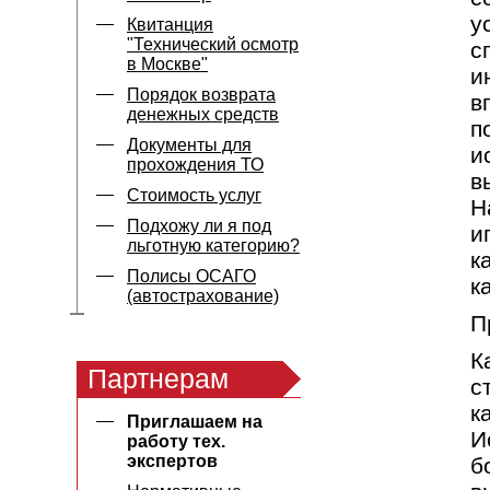
у
Квитанция
"Технический осмотр
с
в Москве"
и
Порядок возврата
в
денежных средств
п
Документы для
и
прохождения ТО
в
Стоимость услуг
Н
Подхожу ли я под
и
льготную категорию?
к
Полисы ОСАГО
к
(автострахование)
П
К
Партнерам
с
к
Приглашаем на
И
работу тех.
экспертов
б