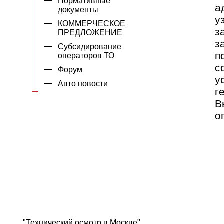
Нормативные
а
документы
у
КОММЕРЧЕСКОЕ
з
ПРЕДЛОЖЕНИЕ
з
Субсидирование
п
операторов ТО
с
Форум
у
Авто новости
г
В
о
"Технический осмотр в Москве"