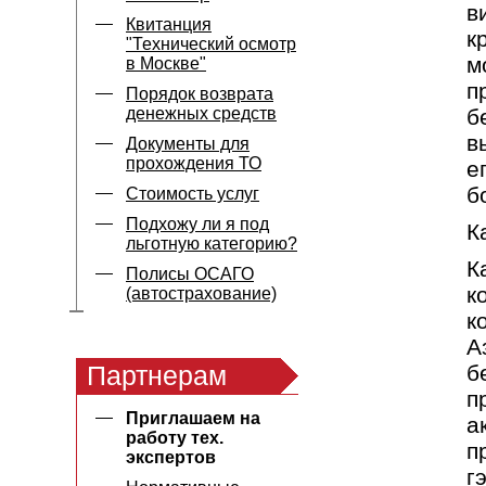
в
Квитанция
к
"Технический осмотр
м
в Москве"
п
Порядок возврата
денежных средств
б
в
Документы для
прохождения ТО
е
б
Стоимость услуг
Подхожу ли я под
К
льготную категорию?
К
Полисы ОСАГО
к
(автострахование)
к
А
Партнерам
б
п
Приглашаем на
а
работу тех.
п
экспертов
г