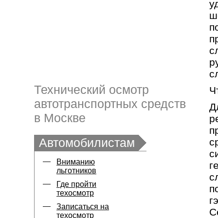
у
ш
п
п
с
р
с
Технический осмотр
Ч
автотранспортных средств
Д
в Москве
р
п
Автомобилистам
с
с
Вниманию
г
льготников
с
Где пройти
п
техосмотр
г
Записаться на
С
техосмотр