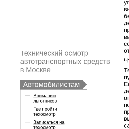
у
в
б
д
п
в
с
о
Технический осмотр
Ч
автотранспортных средств
в Москве
Т
п
Автомобилистам
Е
д
Вниманию
о
льготников
п
Где пройти
п
техосмотр
в
Записаться на
с
техосмотр