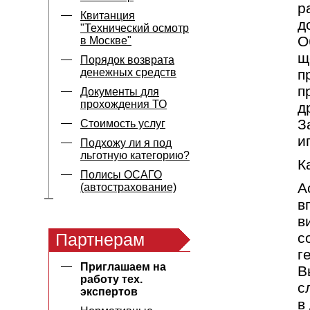
р
Квитанция
д
"Технический осмотр
О
в Москве"
щ
Порядок возврата
денежных средств
п
п
Документы для
прохождения ТО
д
З
Стоимость услуг
и
Подхожу ли я под
льготную категорию?
К
Полисы ОСАГО
А
(автострахование)
в
в
Партнерам
с
г
Приглашаем на
В
работу тех.
с
экспертов
в