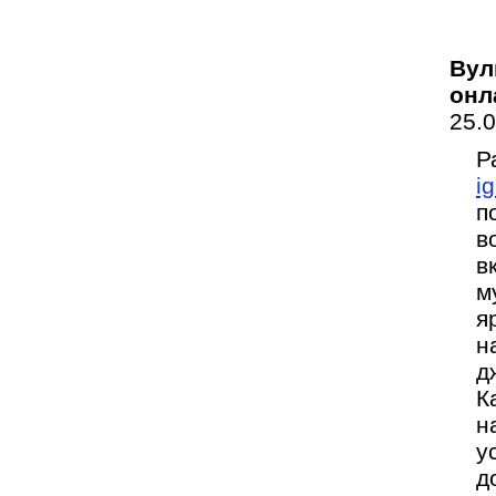
Вул
онл
25.
Р
i
п
в
в
м
я
н
д
К
н
у
д