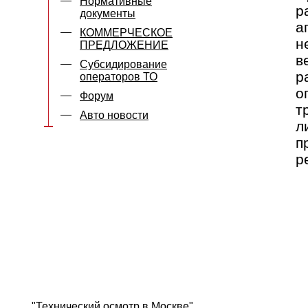
Нормативные
р
документы
а
КОММЕРЧЕСКОЕ
н
ПРЕДЛОЖЕНИЕ
в
Субсидирование
р
операторов ТО
о
Форум
т
Авто новости
л
п
р
"Технический осмотр в Москве"