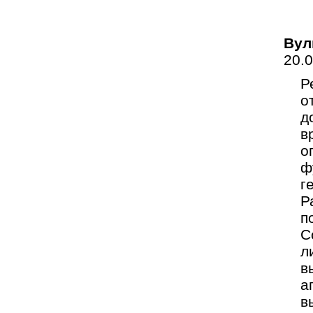
Вул
20.
Р
о
д
в
о
ф
г
Р
п
С
л
в
а
в