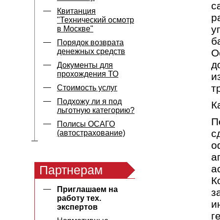
с
Квитанция
р
"Технический осмотр
у
в Москве"
б
Порядок возврата
денежных средств
О
д
Документы для
прохождения ТО
и
т
Стоимость услуг
Подхожу ли я под
К
льготную категорию?
П
Полисы ОСАГО
с
(автострахование)
о
а
Партнерам
а
К
Приглашаем на
з
работу тех.
и
экспертов
г