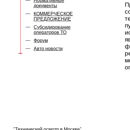
Нормативные
П
документы
с
КОММЕРЧЕСКОЕ
т
ПРЕДЛОЖЕНИЕ
п
Субсидирование
и
операторов ТО
я
Форум
ф
Авто новости
р
м
о
"Технический осмотр в Москве"