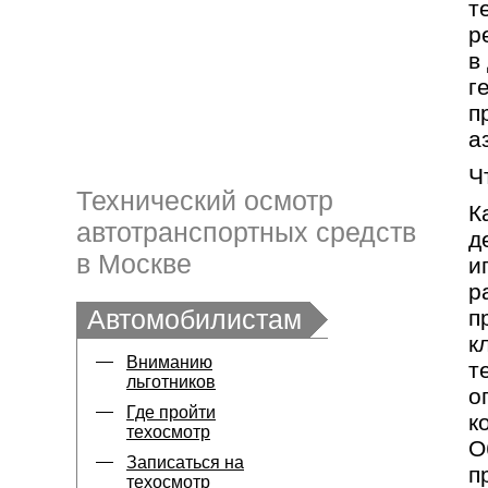
т
р
в
г
п
а
Ч
Технический осмотр
К
автотранспортных средств
д
в Москве
и
р
Автомобилистам
п
к
Вниманию
т
льготников
о
Где пройти
к
техосмотр
О
Записаться на
п
техосмотр