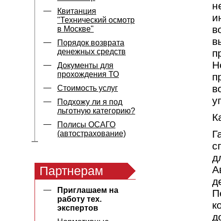
н
Квитанция
и
"Технический осмотр
в
в Москве"
в
Порядок возврата
денежных средств
п
Н
Документы для
прохождения ТО
п
в
Стоимость услуг
у
Подхожу ли я под
льготную категорию?
К
Полисы ОСАГО
Г
(автострахование)
с
д
Партнерам
А
д
Приглашаем на
П
работу тех.
к
экспертов
д