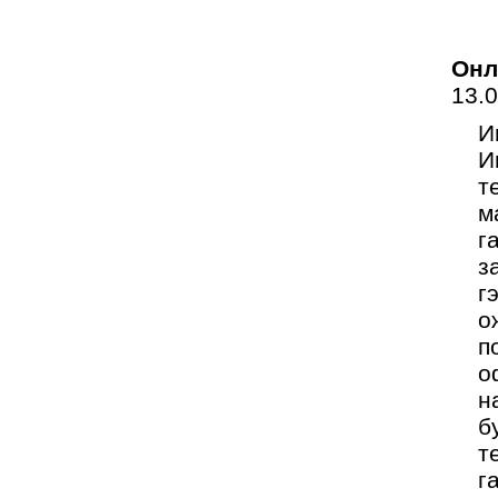
Онл
13.
И
И
т
м
г
з
г
о
п
о
н
б
т
г