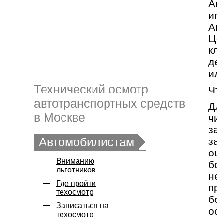
А
и
А
Ц
к
д
и
Технический осмотр
Ч
автотранспортных средств
Д
в Москве
ч
з
Автомобилистам
з
о
Вниманию
б
льготников
н
Где пройти
п
техосмотр
б
Записаться на
о
техосмотр