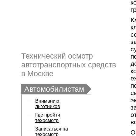
к
г
К
к
с
з
с
Технический осмотр
п
д
автотранспортных средств
к
в Москве
е
п
Автомобилистам
с
э
Вниманию
льготников
з
о
Где пройти
техосмотр
в
Записаться на
О
техосмотр