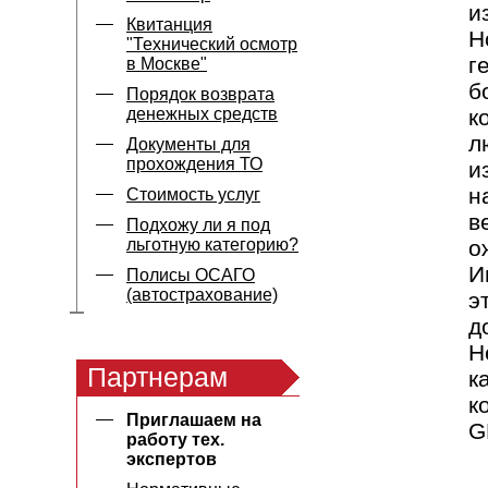
и
Квитанция
Н
"Технический осмотр
г
в Москве"
б
Порядок возврата
денежных средств
к
л
Документы для
прохождения ТО
и
н
Стоимость услуг
в
Подхожу ли я под
льготную категорию?
о
И
Полисы ОСАГО
(автострахование)
э
д
Н
Партнерам
к
к
Приглашаем на
G
работу тех.
экспертов