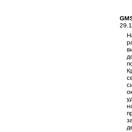
GMS
29.
Н
р
в
д
п
К
с
с
о
у
н
п
з
д