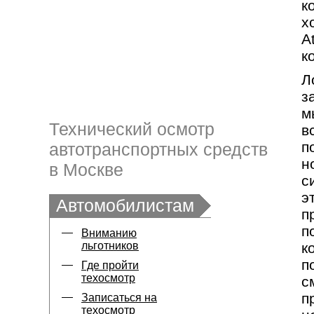
к
х
A
к
Л
з
м
Технический осмотр
в
п
автотранспортных средств
н
в Москве
с
э
Автомобилистам
п
п
Вниманию
льготников
к
п
Где пройти
техосмотр
с
п
Записаться на
техосмотр