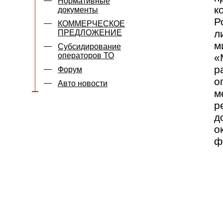
Нормативные
к
документы
Р
КОММЕРЧЕСКОЕ
л
ПРЕДЛОЖЕНИЕ
м
Субсидирование
операторов ТО
«
р
Форум
о
Авто новости
м
р
д
о
ф