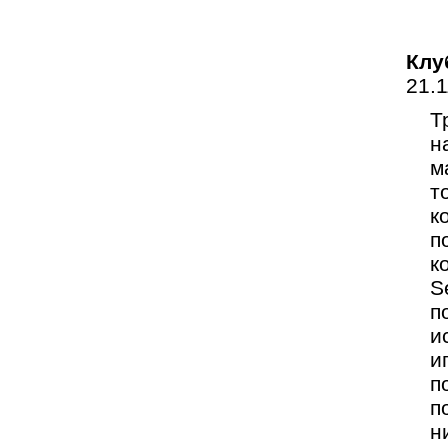
Клу
21.
Т
н
м
т
к
п
к
S
п
и
и
п
п
н