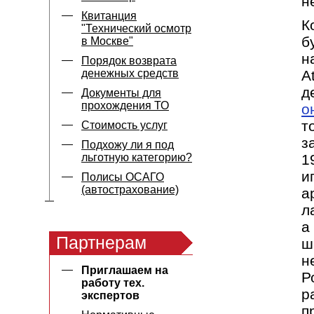
н
Квитанция
К
"Технический осмотр
б
в Москве"
н
Порядок возврата
денежных средств
A
д
Документы для
прохождения ТО
о
т
Стоимость услуг
з
Подхожу ли я под
льготную категорию?
1
и
Полисы ОСАГО
(автострахование)
а
л
а
Партнерам
ш
н
Приглашаем на
Р
работу тех.
р
экспертов
п