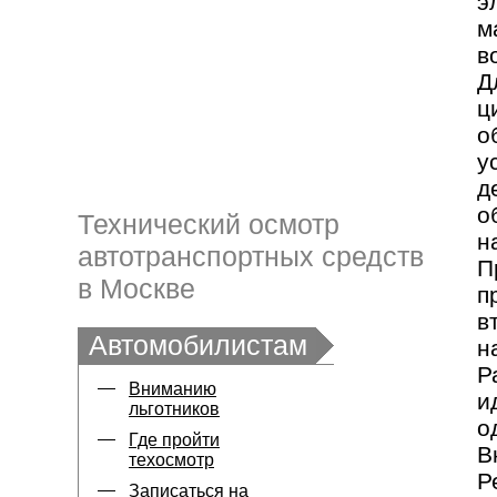
э
м
в
Д
ц
о
у
д
о
Технический осмотр
н
автотранспортных средств
П
в Москве
п
в
Автомобилистам
н
Р
Вниманию
и
льготников
о
Где пройти
В
техосмотр
Р
Записаться на