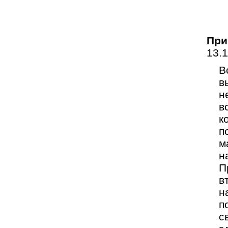
При
13.
В
в
н
в
к
п
м
н
П
в
н
п
с