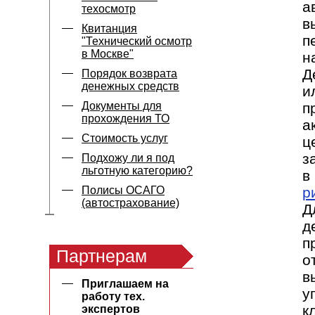
а
техосмотр
в
Квитанция
п
"Технический осмотр
в Москве"
н
Д
Порядок возврата
денежных средств
и
Документы для
п
прохождения ТО
а
Стоимость услуг
ц
з
Подхожу ли я под
льготную категорию?
в
Полисы ОСАГО
р
(автострахование)
Д
д
п
Партнерам
о
в
Приглашаем на
у
работу тех.
к
экспертов