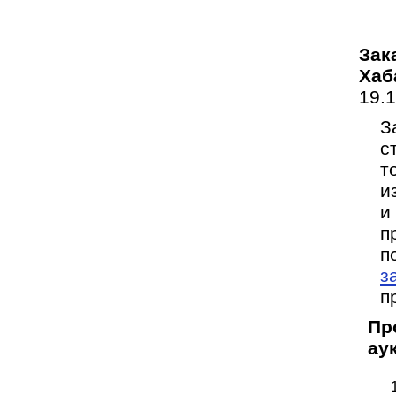
Зак
Хаб
19.
З
с
т
и
и
п
п
з
п
Пр
ау