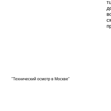
т
д
в
с
п
"Технический осмотр в Москве"