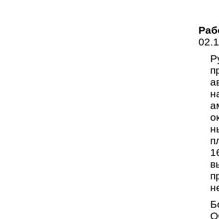
Раб
02.
Р
п
а
н
а
о
н
п
1
в
п
н
Б
О