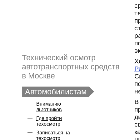
с
т
п
с
р
п
э
Технический осмотр
Х
автотранспортных средств
Р
в Москве
С
п
Автомобилистам
н
В
Вниманию
п
льготников
д
Где пройти
с
техосмотр
к
Записаться на
техосмотр
н