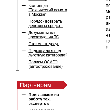
п
Квитанция
"Технический осмотр
м
в Москве"
р
Порядок возврата
э
денежных средств
а
Документы для
ч
прохождения ТО
г
Стоимость услуг
р
Подхожу ли я под
льготную категорию?
Полисы ОСАГО
(автострахование)
Партнерам
Приглашаем на
работу тех.
экспертов