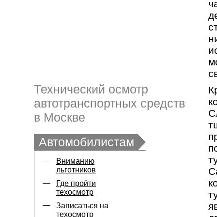
ч
д
с
н
и
м
с
Технический осмотр
К
к
автотранспортных средств
С
в Москве
т
п
Автомобилистам
п
т
Вниманию
льготников
С
к
Где пройти
техосмотр
т
я
Записаться на
техосмотр