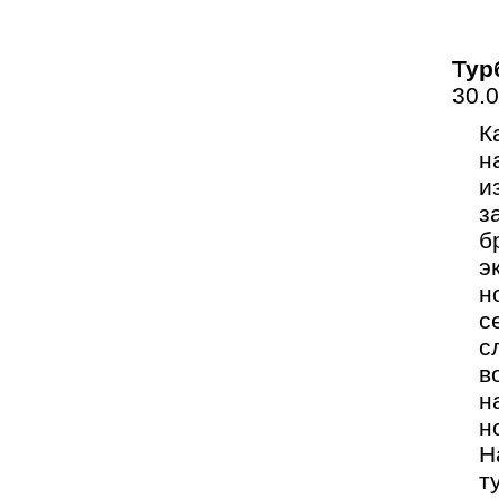
Тур
30.
К
н
и
з
б
э
н
с
с
в
н
н
Н
т