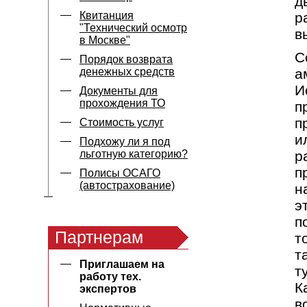
д
Квитанция
р
"Технический осмотр
в
в Москве"
С
Порядок возврата
денежных средств
а
И
Документы для
прохождения ТО
п
п
Стоимость услуг
и
Подхожу ли я под
льготную категорию?
р
п
Полисы ОСАГО
(автострахование)
н
э
п
Партнерам
т
т
Приглашаем на
т
работу тех.
К
экспертов
в