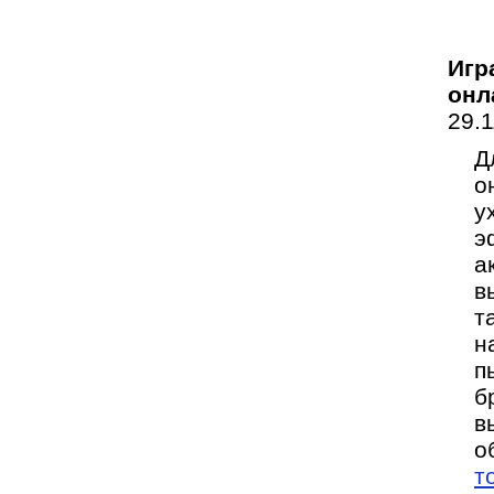
Игр
онл
29.
Д
о
у
э
а
в
т
н
п
б
в
о
т