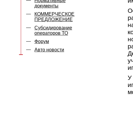
и
Нормативные
документы
О
КОММЕРЧЕСКОЕ
р
ПРЕДЛОЖЕНИЕ
н
Субсидирование
к
операторов ТО
н
Форум
р
Авто новости
Д
у
и
У
и
м