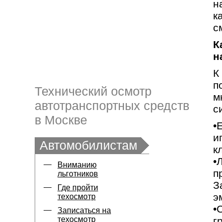
н
к
с
К
н
К
п
Технический осмотр
м
автотранспортных средств
с
в Москве
•
и
Автомобилистам
к
•
Вниманию
п
льготников
З
Где пройти
э
техосмотр
•
Записаться на
техосмотр
г