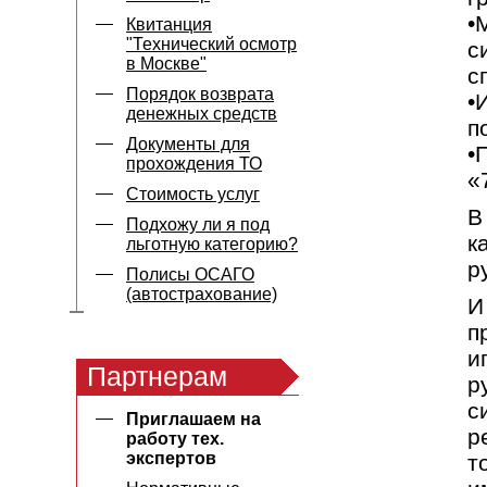
•
Квитанция
"Технический осмотр
с
в Москве"
с
Порядок возврата
•
денежных средств
п
Документы для
•
прохождения ТО
«
Стоимость услуг
В
Подхожу ли я под
к
льготную категорию?
р
Полисы ОСАГО
(автострахование)
И
п
и
Партнерам
р
с
Приглашаем на
р
работу тех.
экспертов
т