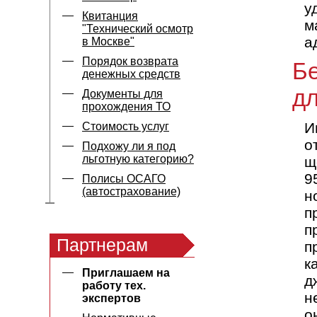
у
Квитанция
м
"Технический осмотр
а
в Москве"
Порядок возврата
Б
денежных средств
дл
Документы для
прохождения ТО
И
Стоимость услуг
о
Подхожу ли я под
льготную категорию?
щ
9
Полисы ОСАГО
(автострахование)
н
п
п
Партнерам
п
к
Приглашаем на
д
работу тех.
н
экспертов
о