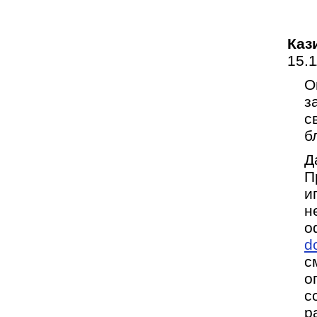
Каз
15.
О
з
с
б
Д
П
и
н
о
d
с
о
с
р