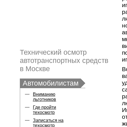
и
р
л
н
а
м
в
Технический осмотр
п
и
автотранспортных средств
в Москве
В
в
Автомобилистам
у
с
Вниманию
р
льготников
л
Где пройти
И
техосмотр
о
Записаться на
ж
техосмотр