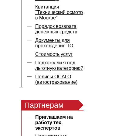
Квитанция
"Технический осмотр
в Москве"
Порядок возврата
денежных средств
Документы для
прохождения ТО
Стоимость услуг
Подхожу ли я под
льготную категорию?
Полисы ОСАГО
(автострахование)
Партнерам
Приглашаем на
работу тех.
экспертов