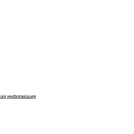
ная информация