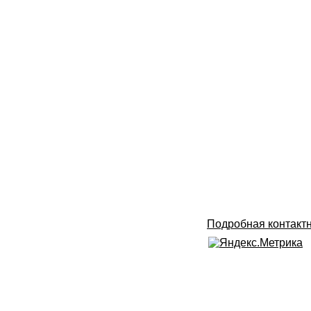
Подробная контакт