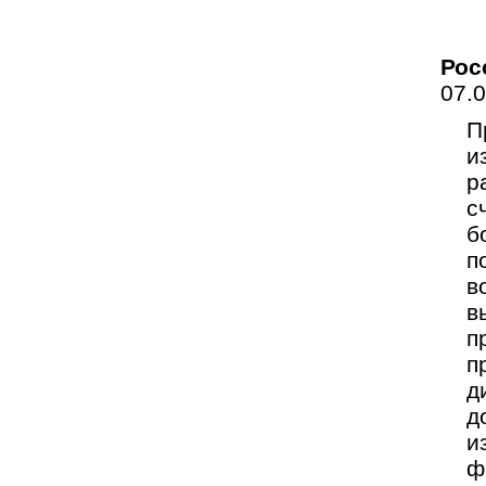
Рос
07.
П
и
р
с
б
п
в
в
п
п
д
д
и
ф