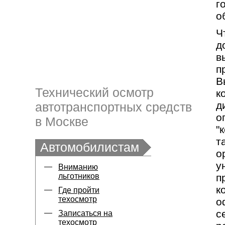
г
о
Ч
д
в
п
В
Технический осмотр
к
д
автотранспортных средств
о
в Москве
"
т
Автомобилистам
о
у
Вниманию
льготников
п
к
Где пройти
техосмотр
о
с
Записаться на
техосмотр