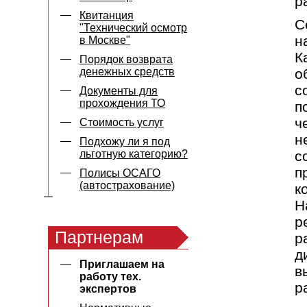
р
Квитанция
С
"Технический осмотр
н
в Москве"
К
Порядок возврата
денежных средств
о
с
Документы для
прохождения ТО
п
ч
Стоимость услуг
н
Подхожу ли я под
льготную категорию?
с
п
Полисы ОСАГО
(автострахование)
к
Н
р
Партнерам
р
д
Приглашаем на
в
работу тех.
р
экспертов