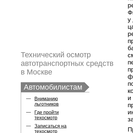
р
Ф
у
ц
р
п
б
Технический осмотр
с
п
автотранспортных средств
п
в Москве
ф
п
Автомобилистам
к
и
Вниманию
льготников
п
и
Где пройти
техосмотр
з
Записаться на
П
техосмотр