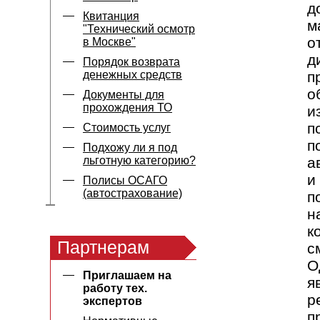
д
Квитанция
м
"Технический осмотр
о
в Москве"
д
Порядок возврата
денежных средств
п
о
Документы для
прохождения ТО
и
п
Стоимость услуг
п
Подхожу ли я под
льготную категорию?
а
и
Полисы ОСАГО
(автострахование)
п
н
к
Партнерам
с
О
Приглашаем на
я
работу тех.
р
экспертов
п