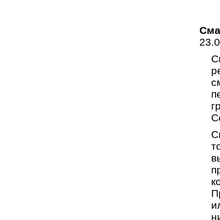
Сма
23.
С
р
с
п
г
C
С
т
в
п
к
П
и
н