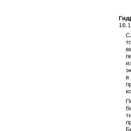
Гид
16.
С
т
в
п
и
э
в
п
к
П
б
т
п
Б