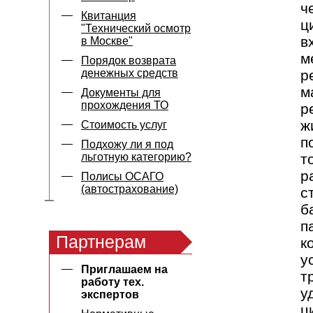
ч
Квитанция
ц
"Технический осмотр
в
в Москве"
м
Порядок возврата
денежных средств
р
м
Документы для
прохождения ТО
р
ж
Стоимость услуг
п
Подхожу ли я под
льготную категорию?
т
р
Полисы ОСАГО
(автострахование)
с
б
п
Партнерам
к
у
Приглашаем на
т
работу тех.
у
экспертов
ц