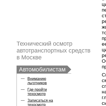
ц
п
с
р
ж
т
п
Технический осмотр
е
ц
автотранспортных средств
р
в Москве
О
п
Автомобилистам
С
Вниманию
с
льготников
с
Где пройти
н
техосмотр
г
Записаться на
с
техосмотр