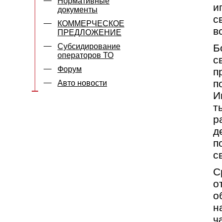
Нормативные
и
документы
с
КОММЕРЧЕСКОЕ
в
ПРЕДЛОЖЕНИЕ
Субсидирование
Б
операторов ТО
с
Форум
п
п
Авто новости
И
т
р
д
п
с
С
о
о
н
ч