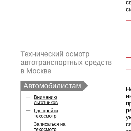
с
с
Технический осмотр
автотранспортных средств
в Москве
Автомобилистам
Н
и
Вниманию
п
льготников
р
Где пройти
техосмотр
у
с
Записаться на
техосмотр