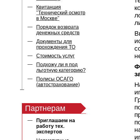
т
к
Квитанция
"Технический осмотр
л
в Москве"
л
Порядок возврата
В
денежных средств
и
Документы для
прохождения ТО
с
н
Стоимость услуг
Подхожу ли я под
Ф
льготную категорию?
з
Полисы ОСАГО
Н
(автострахование)
и
Г
п
Партнерам
п
Приглашаем на
п
работу тех.
н
экспертов
и