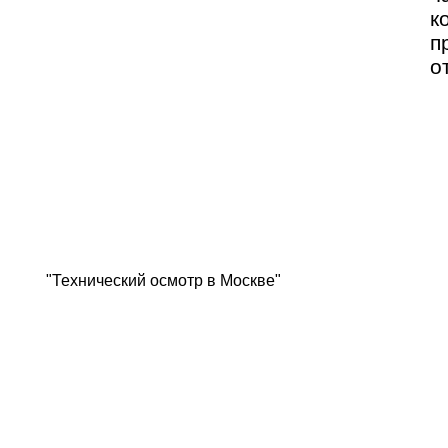
к
п
о
"Технический осмотр в Москве"