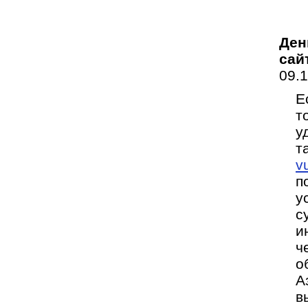
Ден
сай
09.
Е
т
у
т
v
п
у
с
и
ч
о
А
в