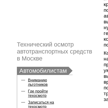
к
п
а
в
н
г
к
Технический осмотр
п
автотранспортных средств
К
в Москве
н
п
Автомобилистам
у
в
Вниманию
в
льготников
п
Где пройти
т
техосмотр
з
Записаться на
техосмотр