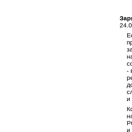
Зар
24.
Е
п
з
н
с
-
р
д
с
и
К
н
Р
и