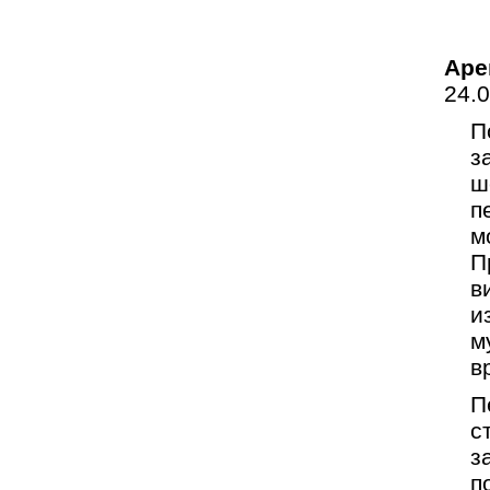
Аре
24.
П
з
ш
п
м
П
в
и
м
в
П
с
з
п