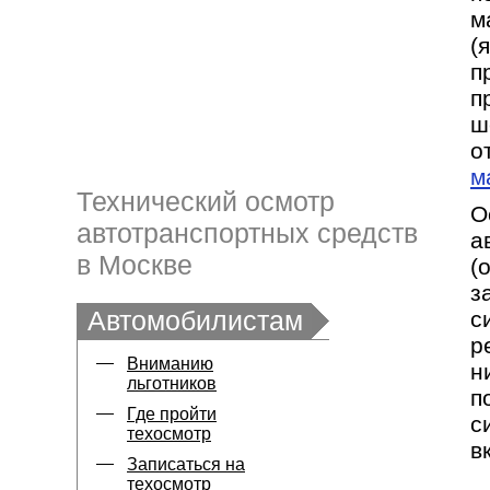
м
(
п
п
ш
о
м
Технический осмотр
О
автотранспортных средств
а
в Москве
(
з
Автомобилистам
с
р
Вниманию
н
льготников
п
Где пройти
с
техосмотр
в
Записаться на
техосмотр