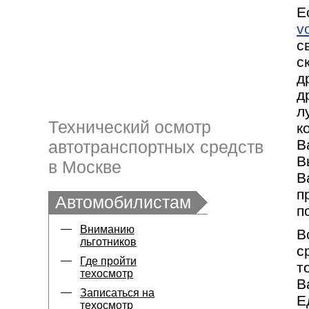
Е
v
с
с
д
д
л
Технический осмотр
к
В
автотранспортных средств
В
в Москве
В
п
Автомобилистам
п
Вниманию
В
льготников
с
Где пройти
т
техосмотр
В
Записаться на
Е
техосмотр