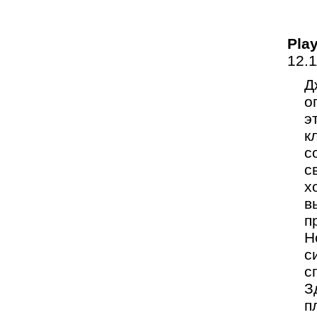
Pla
12.
Д
о
э
к
с
с
х
в
п
Н
с
с
З
п