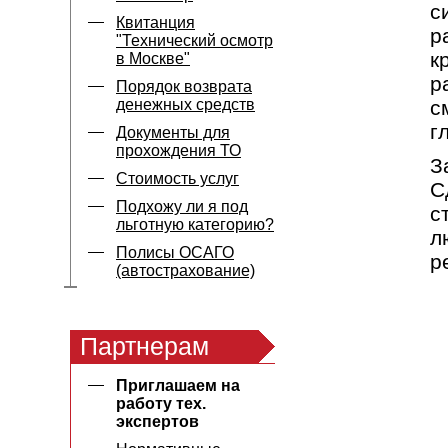
с
Квитанция
р
"Технический осмотр
к
в Москве"
р
Порядок возврата
денежных средств
с
г
Документы для
прохождения ТО
З
Стоимость услуг
С
Подхожу ли я под
с
льготную категорию?
л
Полисы ОСАГО
р
(автострахование)
Партнерам
Приглашаем на
работу тех.
экспертов