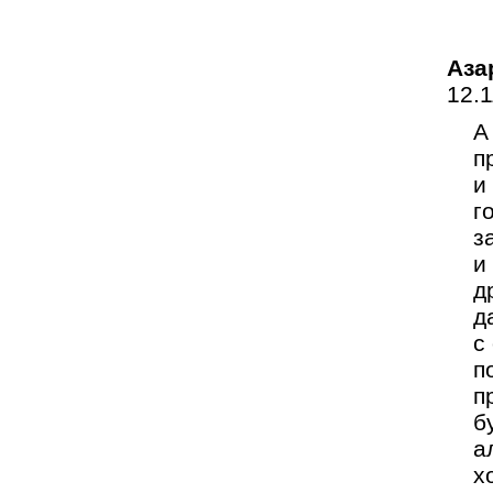
Аза
12.
А
п
и
г
з
и
д
д
с
п
п
б
а
х