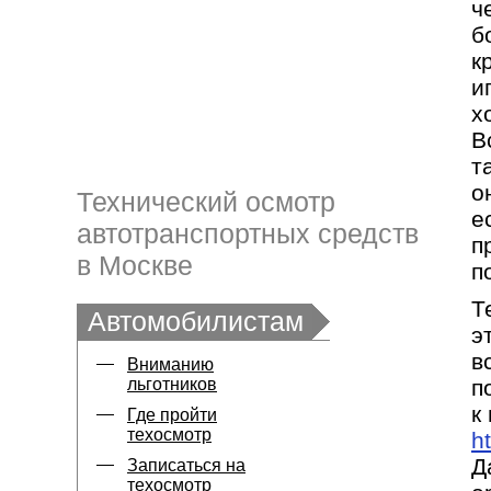
ч
б
к
и
х
В
т
о
Технический осмотр
е
автотранспортных средств
п
в Москве
п
Т
Автомобилистам
э
в
Вниманию
льготников
п
к
Где пройти
техосмотр
h
Д
Записаться на
техосмотр