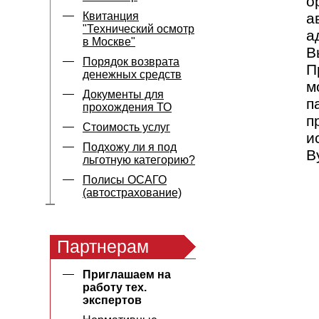
о
Квитанция
а
"Технический осмотр
а
в Москве"
В
Порядок возврата
П
денежных средств
м
Документы для
п
прохождения ТО
п
Стоимость услуг
и
Подхожу ли я под
В
льготную категорию?
Полисы ОСАГО
(автострахование)
Партнерам
Приглашаем на
работу тех.
экспертов