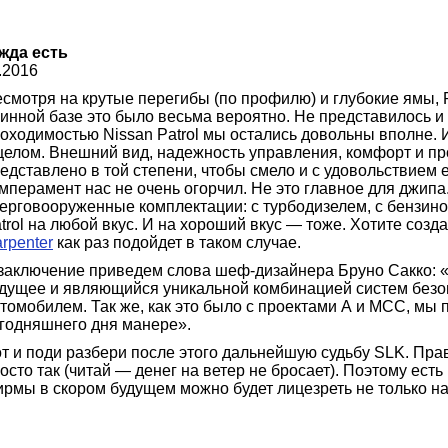
жда есть
.2016
смотря на крутые перегибы (по профилю) и глубокие ямы, Pa
инной базе это было весьма вероятно. Не представилось и 
оходимостью Nissan Patrol мы остались довольны вполне.
целом. Внешний вид, надежность управления, комфорт и п
едставлено в той степени, чтобы смело и с удовольствием 
мперамент нас не очень огорчил. Не это главное для джипа.
ерговооруженные комплектации: с турбодизелем, с бензино
trol на любой вкус. И на хороший вкус — тоже. Хотите соз
rpenter
как раз подойдет в таком случае.
заключение приведем слова шеф-дизайнера Бруно Сакко: 
дущее и являющийся уникальной комбинацией систем безо
томобилем. Так же, как это было с проектами А и МСС, мы 
годняшнего дня манере».
т и поди разбери после этого дальнейшую судьбу SLK. Прав
осто так (читай — денег на ветер не бросает). Поэтому ест
рмы в скором будущем можно будет лицезреть не только н