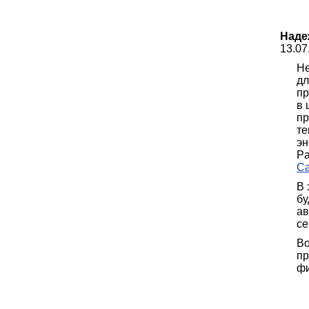
Наде
13.07
Не
дл
пр
в 
пр
те
эн
Pa
Ca
В 
бу
ав
се
Во
пр
фи