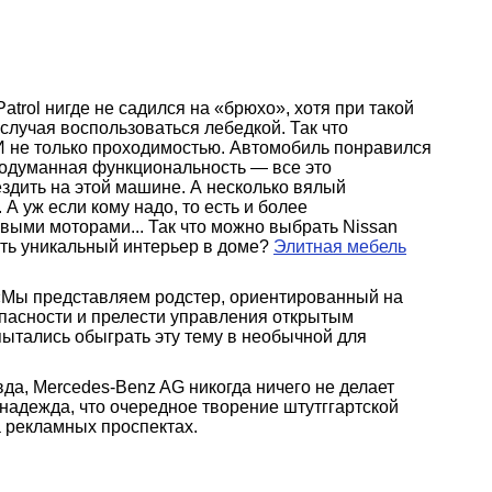
trol нигде не садился на «брюхо», хотя при такой
случая воспользоваться лебедкой. Так что
 И не только проходимостью. Автомобиль понравился
родуманная функциональность — все это
ездить на этой машине. А несколько вялый
 А уж если кому надо, то есть и более
выми моторами... Так что можно выбрать Nissan
дать уникальный интерьер в доме?
Элитная мебель
«Мы представляем родстер, ориентированный на
пасности и прелести управления открытым
пытались обыграть эту тему в необычной для
да, Mercedes-Benz AG никогда ничего не делает
ь надежда, что очередное творение штутггартской
а рекламных проспектах.