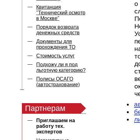
о
Квитанция
с
"Технический осмотр
П
в Москве"
Н
Порядок возврата
денежных средств
У
п
Документы для
прохождения ТО
н
т
Стоимость услуг
д
Подхожу ли я под
льготную категорию?
с
в
Полисы ОСАГО
(автострахование)
о
ч
а
Партнерам
б
л
Приглашаем на
работу тех.
экспертов