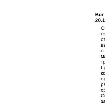
Вот
20.
О
г
о
в
с
м
т
б
к
о
р
с
С
з