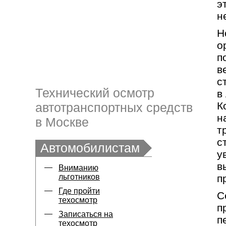
э
н
Н
о
п
в
с
Технический осмотр
в
К
автотранспортных средств
н
в Москве
т
с
Автомобилистам
у
в
Вниманию
льготников
п
Где пройти
С
техосмотр
п
Записаться на
п
техосмотр