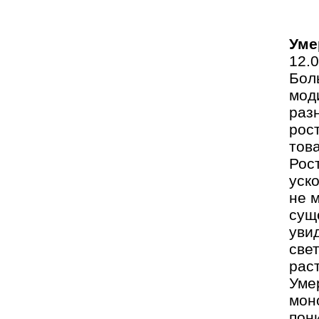
Уме
12.
Бол
мод
раз
рос
тов
Рос
уск
не 
сущ
уви
све
рас
Уме
мон
пон