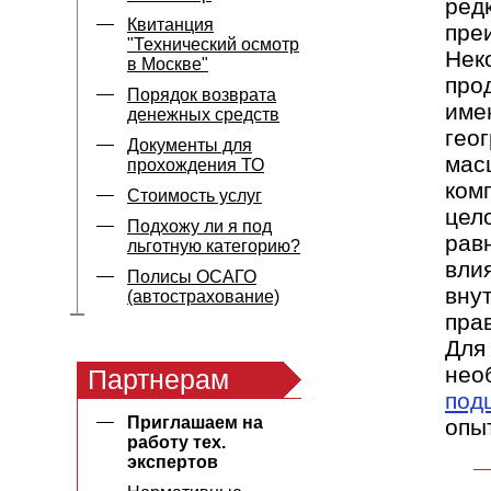
ред
Квитанция
пре
"Технический осмотр
Нек
в Москве"
про
Порядок возврата
име
денежных средств
гео
Документы для
мас
прохождения ТО
ком
Стоимость услуг
цел
Подхожу ли я под
рав
льготную категорию?
вли
Полисы ОСАГО
вну
(автострахование)
пра
Для
нео
Партнерам
под
Приглашаем на
опы
работу тех.
экспертов