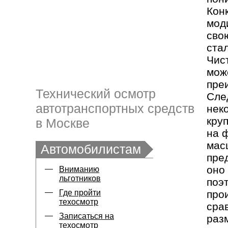
Кон
мод
сво
ста
Чис
мож
пре
Технический осмотр
Сле
автотранспортных средств
нек
кру
в Москве
на 
мас
Автомобилистам
пре
оно
Вниманию
льготников
поэ
Где пройти
про
техосмотр
сра
Записаться на
раз
техосмотр