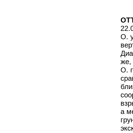
ОТ
22.
О. 
вер
Диа
же,
О. 
сра
бли
соо
взр
а м
гру
экс