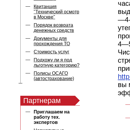
час
Квитанция
выд
"Технический осмотр
в Москве"
—4-
Порядок возврата
уте
денежных средств
про
Документы для
4—5
прохождения ТО
Чис
Стоимость услуг
стр
Подхожу ли я под
льготную категорию?
при
Полисы ОСАГО
htt
(автострахование)
вы 
эфф
Партнерам
Приглашаем на
работу тех.
экспертов