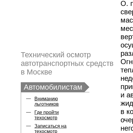
О. 
све
мас
мес
вер
осу
раз
Технический осмотр
Огн
автотранспортных средств
теп
в Москве
нед
при
Автомобилистам
и а
Вниманию
жид
льготников
в к
Где пройти
техосмотр
оче
Записаться на
нег
техосмотр