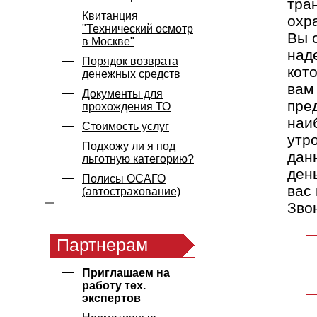
тра
Квитанция
охр
"Технический осмотр
Вы 
в Москве"
над
Порядок возврата
кот
денежных средств
вам
Документы для
пред
прохождения ТО
наи
Стоимость услуг
утр
Подхожу ли я под
дан
льготную категорию?
ден
Полисы ОСАГО
вас
(автострахование)
Зво
Партнерам
Приглашаем на
работу тех.
экспертов