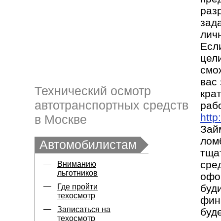
раз
зад
лич
Есл
цели
смо
вас
Технический осмотр
крат
автотранспортных средств
раб
http
в Москве
Зай
лом
Автомобилистам
тща
сре
Вниманию
льготников
офо
Где пройти
буд
техосмотр
фин
Записаться на
буд
техосмотр