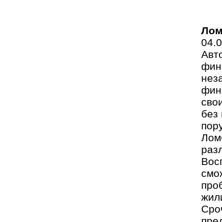
Лом
04.
Авт
фин
нез
фин
сво
без
пор
Лом
раз
Вос
смо
про
жил
Сро
пре