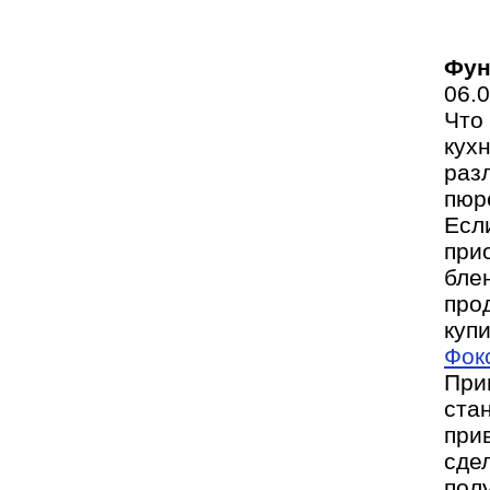
Фун
06.
Что
кух
раз
пюр
Есл
при
бле
про
куп
Фок
При
ста
при
сде
пол