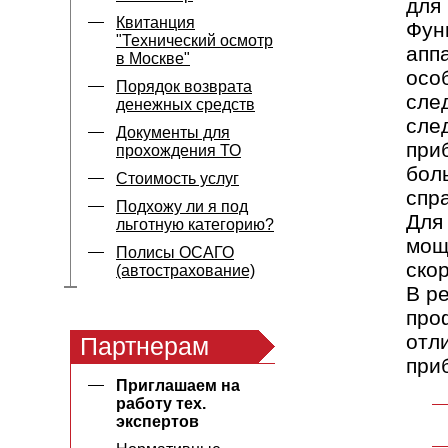
для
Квитанция
Фун
"Технический осмотр
апп
в Москве"
осо
Порядок возврата
сле
денежных средств
сле
Документы для
при
прохождения ТО
бол
Стоимость услуг
спр
Подхожу ли я под
Для
льготную категорию?
мощ
Полисы ОСАГО
ско
(автострахование)
В р
про
отл
Партнерам
при
Приглашаем на
работу тех.
экспертов