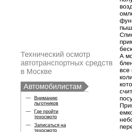
воз
омл
фун
пыш
Спи
при
бес
Технический осмотр
А м
автотранспортных средств
бле
все
в Москве
кол
кот
Автомобилистам
счи
пос
Вниманию
льготников
При
Где пройти
емко
техосмотр
неб
Записаться на
пер
техосмотр