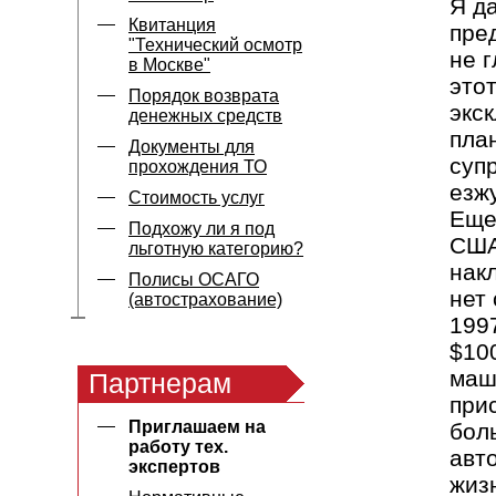
Я да
Квитанция
пре
"Технический осмотр
не г
в Москве"
это
Порядок возврата
экс
денежных средств
пла
Документы для
суп
прохождения ТО
езж
Стоимость услуг
Еще
Подхожу ли я под
США
льготную категорию?
нак
Полисы ОСАГО
нет
(автострахование)
199
$10
маш
Партнерам
при
Приглашаем на
бол
работу тех.
авт
экспертов
жиз