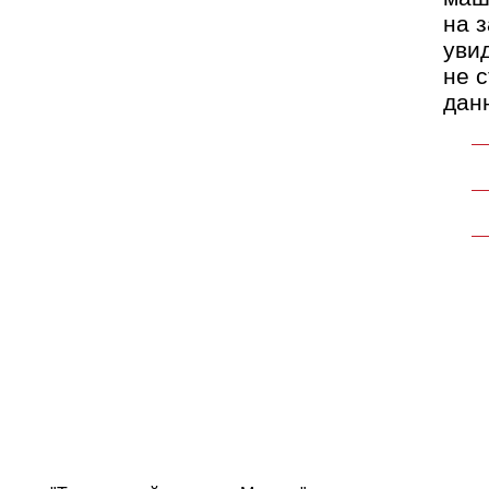
на 
уви
не 
дан