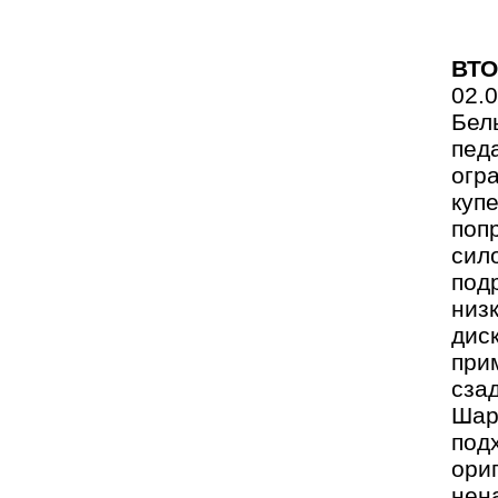
ВТО
02.
Бел
пед
огра
куп
поп
сил
под
низ
дис
при
сза
Шар
под
ори
нен