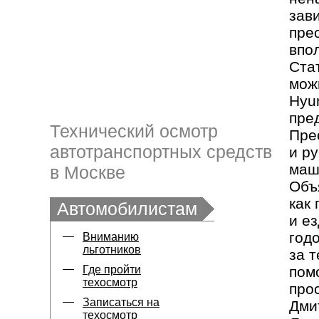
зав
пре
впо
Ста
мож
Hyu
пре
Технический осмотр
Пре
автотранспортных средств
и р
маш
в Москве
Объ
как
Автомобилистам
и е
год
Вниманию
льготников
за 
Где пройти
пом
техосмотр
про
Записаться на
Дми
техосмотр