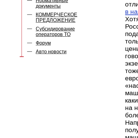
Нормативные
отл
документы
в н
КОММЕРЧЕСКОЕ
Хот
ПРЕДЛОЖЕНИЕ
Рос
Субсидирование
под
операторов ТО
тол
Форум
цены
Авто новости
гов
экз
тож
евр
«на
маш
как
на 
бол
Нап
пол
маш