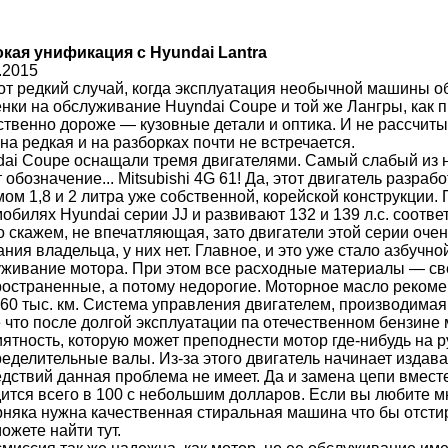
кая унификация с Hyundai Lantra
.2015
от редкий случай, когда эксплуатация необычной машины о
нки на обслуживание Huyndai Coupe и той же Лангры, как 
твенно дороже — кузовные детали и оптика. И не рассчит
а редкая и на разборках почти не встречается.
ai Coupe оснащали тремя двигателями. Самый слабый из ни
 обозначение... Mitsubishi 4G 61! Да, этот двигатель разр
ом 1,8 и 2 литра уже собственной, корейской конструкции.
обилях Hyundai серии JJ и развивают 132 и 139 л.с. соотв
 скажем, не впечатляющая, зато двигатели этой серии оч
ния владельца, у них нет. Главное, и это уже стало азбучн
живание мотора. При этом все расходные материалы — св
остраненные, а потому недорогие. Моторное масло рекоме
 60 тыс. км. Система управления двигателем, производимая
 что после долгой эксплуатации па отечественном бензине
ятность, которую может преподнести мотор где-нибудь на р
еделительные валы. Из-за этого двигатель начинает издав
дствий данная проблема не имеет. Да и замена цепи вмест
ится всего в 100 с небольшим долларов. Если вы любите м
няка нужна качественная стиральная машина что бы отсти
ожете найти тут.