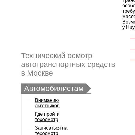
Транс
особ
требу
масло
Возмо
у Huy
Технический осмотр
автотранспортных средств
в Москве
Автомобилистам
Вниманию
льготников
Где пройти
техосмотр
Записаться на
техосмотр