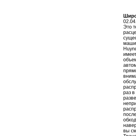
Широ
02.04
Это т
расце
сущес
машин
Huynd
имеет
объем
автом
прямо
внима
обслу
распр
раз в
разве
непри
распр
после
обход
навер
вы см