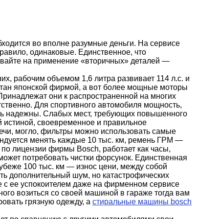
бходится во вполне разумные деньги. На сервисе
правило, одинаковые. Единственное, что
ывайте на применение «вторичных» деталей —
х, рабочим объемом 1,6 литра развивает 114 л.с. и
аботан японской фирмой, а вот более мощные моторы
 Принадлежат они к распространенной на многих
етственно. Для спортивного автомобиля мощность,
ень надежны. Слабых мест, требующих повышенного
ой истиной, своевременное и правильное
ечи, могло, фильтры можно использовать самые
ндуется менять каждые 10 тыс. км, ремень ГРМ —
 по лицензии фирмы Bosch, работает как часы,
 может потребовать чистки форсунок. Единственная
убеже 100 тыс. км — износ цени, между собой
ать дополнительный шум, но катастрофических
е с ее успокоителем даже на фирменном сервисе
ного возиться со своей машиной в гараже тогда вам
ровать грязную одежду, а
стиральные машины bosch