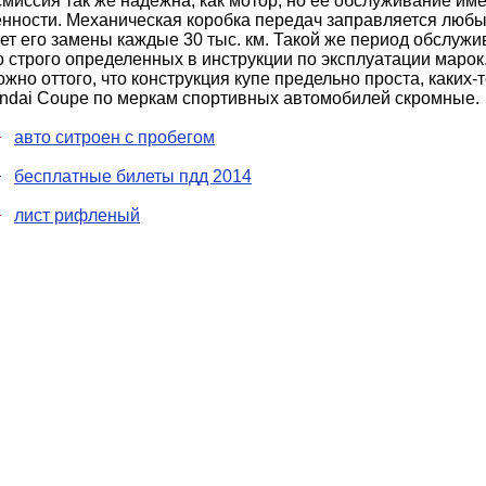
миссия так же надежна, как мотор, но ее обслуживание им
енности. Механическая коробка передач заправляется люб
ет его замены каждые 30 тыс. км. Такой же период обслужив
 строго определенных в инструкции по эксплуатации марок
жно оттого, что конструкция купе предельно проста, каких-
ndai Coupe по меркам спортивных автомобилей скромные.
авто ситроен с пробегом
бесплатные билеты пдд 2014
лист рифленый