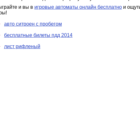
грайте и вы в
игровые автоматы онлайн бесплатно
и ощути
ры!
авто ситроен с пробегом
бесплатные билеты пдд 2014
лист рифленый