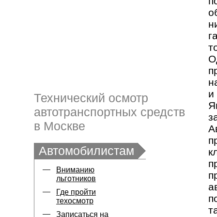
п
о
н
г
т
О
п
н
и
Технический осмотр
Я
автотранспортных средств
з
в Москве
А
п
Автомобилистам
к
п
Вниманию
п
льготников
а
Где пройти
п
техосмотр
т
Записаться на