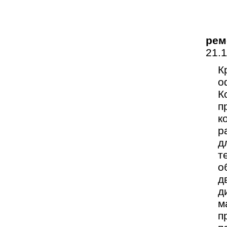
рем
21.
К
о
К
п
к
р
д
т
о
д
д
м
п