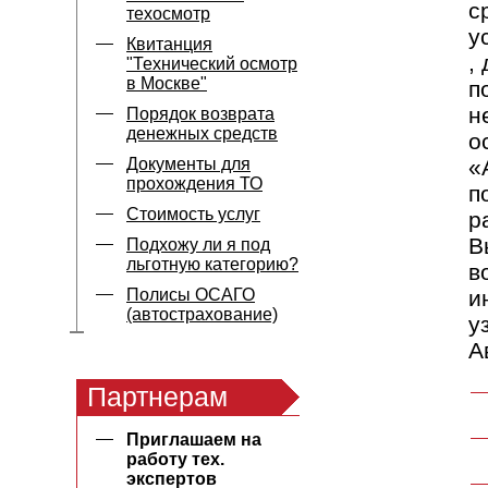
с
техосмотр
у
Квитанция
,
"Технический осмотр
в Москве"
п
н
Порядок возврата
денежных средств
о
Документы для
«
прохождения ТО
п
Стоимость услуг
р
В
Подхожу ли я под
льготную категорию?
в
Полисы ОСАГО
и
(автострахование)
у
А
Партнерам
Приглашаем на
работу тех.
экспертов